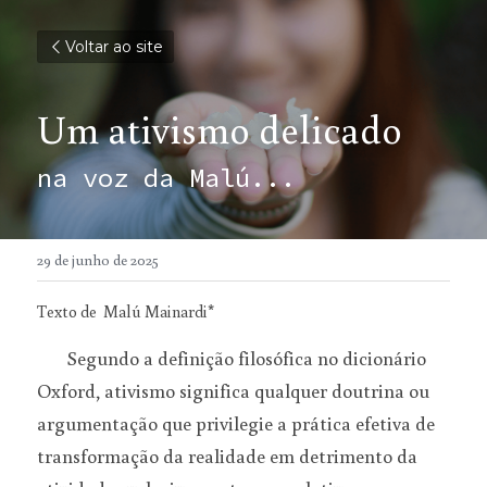
Voltar ao site
Um ativismo delicado
na voz da Malú...
29 de junho de 2025
Texto de  Malú Mainardi*
       Segundo a definição filosófica no dicionário 
Oxford, ativismo significa qualquer doutrina ou 
argumentação que privilegie a prática efetiva de 
transformação da realidade em detrimento da 